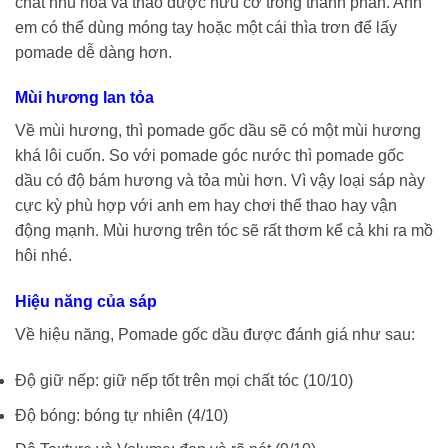
chất nhũ hóa và thảo dược hữu cơ trong thành phần. Anh
em có thể dùng móng tay hoặc một cái thìa trơn để lấy
pomade dễ dàng hơn.
Mùi hương lan tỏa
Về mùi hương, thì pomade gốc dầu sẽ có một mùi hương
khá lôi cuốn. So với pomade góc nước thì pomade gốc
dầu có độ bám hương và tỏa mùi hơn. Vì vậy loại sáp này
cực kỳ phù hợp với anh em hay chơi thể thao hay vận
động mạnh. Mùi hương trên tóc sẽ rất thơm kể cả khi ra mồ
hôi nhé.
Hiệu năng của sáp
Về hiệu năng, Pomade gốc dầu được đánh giá như sau:
Độ giữ nếp: giữ nếp tốt trên mọi chất tóc (10/10)
Độ bóng: bóng tự nhiên (4/10)