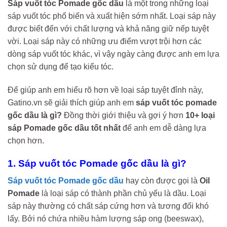
Sáp vuốt tóc Pomade gốc dầu
là một trong những loại
sáp vuốt tóc phổ biến và xuất hiện sớm nhất. Loại sáp này
được biết đến với chất lượng và khả năng giữ nếp tuyệt
vời. Loại sáp này có những ưu điểm vượt trội hơn các
dòng sáp vuốt tóc khác, vì vậy ngày càng được anh em lựa
chọn sử dụng để tạo kiểu tóc.
Để giúp anh em hiểu rõ hơn về loại sáp tuyệt đỉnh này,
Gatino.vn sẽ giải thích giúp anh em
sáp vuốt tóc pomade
gốc dầu là gì?
Đồng thời giới thiệu và gợi ý hơn
10+ loại
sáp Pomade gốc dầu tốt nhất
để anh em dễ dàng lựa
chọn hơn.
1. Sáp vuốt tóc Pomade gốc dầu là gì?
Sáp vuốt tóc Pomade gốc dầu
hay còn được gọi là
Oil
Pomade
là loại sáp có thành phần chủ yếu là dầu. Loại
sáp này thường có chất sáp cứng hơn và tương đối khó
lấy. Bởi nó chứa nhiều hàm lượng sáp ong (beeswax),