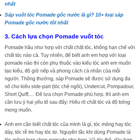
nhất
Sáp vuốt tóc Pomade gốc nước là gì? 10+ loại sáp
Pomade gốc nước tốt nhất
3. Cách lựa chọn Pomade vuốt tóc
Pomade hầu như hợp với chất chất tóc, không hạn chế với
chất tóc nào cả. Tuy nhiên, để biết anh em hợp với loại
pomade nào thì còn phụ thuộc vào kiểu tóc anh em muốn
tạo kiểu, độ giữ nếp và phong cách cá nhân của mỗi
người. Thông thường, sáp Pomade sẽ được sử dụng đa
số cho kiểu side-part (tóc chẻ ngôi), Undercut, Pompadour,
Short Quiff,… Để lựa chọn Pomade phù hợp, thì anh em
cần lưu ý hai yếu tố sau đây: Hiểu rõ chất tóc và độ bóng
mong muốn.
Anh em cần biết chất tóc của mình là gì, tóc mỏng hay tóc
dày, tóc rễ tre hay tóc tơ. Nguyên tắc khi dùng Pomade là
tóc mỏng hơn chọn pomade nhẹ hơn. Và tóc thô, dày hơn