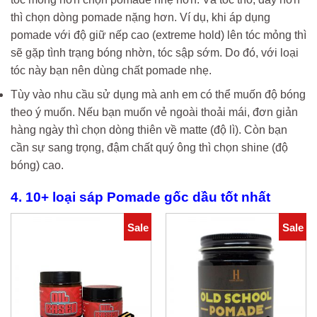
thì chọn dòng pomade nặng hơn. Ví dụ, khi áp dụng
pomade với độ giữ nếp cao (extreme hold) lên tóc mỏng thì
sẽ gặp tình trạng bóng nhờn, tóc sập sớm. Do đó, với loại
tóc này bạn nên dùng chất pomade nhẹ.
Tùy vào nhu cầu sử dụng mà anh em có thể muốn độ bóng
theo ý muốn. Nếu bạn muốn vẻ ngoài thoải mái, đơn giản
hàng ngày thì chọn dòng thiên về matte (độ lì). Còn bạn
cần sự sang trọng, đậm chất quý ông thì chọn shine (độ
bóng) cao.
4. 10+ loại sáp Pomade gốc dầu tốt nhất
Sale
Sale