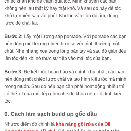
chiếc khăn khô để thấm qua tóc. Mình khuyên các bạn
không nên lau thật kỹ hay thật khô. Và sau đó hãy để tóc
khô tự nhiên sau vài phút. Khi tóc vẫn còn độ ẩm, dùng
lược để chải lại.
Bước 2:
Lấy một lượng sáp pomade. Với pomade các bạn
nên dùng một lượng nhiều hơn so với bình thường một
chút. Nhẹ nhàng xoa trong lòng bàn tay và sau đó giàn đều
lên tóc đến khi nó thực sự tiệp vào mái tóc của bạn.
Bước 3:
Để kết thúc hoàn hảo và chỉnh chu nhất, các bạn
nên dùng một chiếc lược chải và tạo hình kiểu tóc mà mình
mong muốn. Sau đó nếu bạn cần phải hoạt động nhiều thì
có thể xịt qua một lớp gôm nhẹ để khoá nếp, cố định kiểu
tóc.
6. Cách làm sạch build up gốc dầu
Nhược điểm đó chính là
khả năng gội rửa của Oil