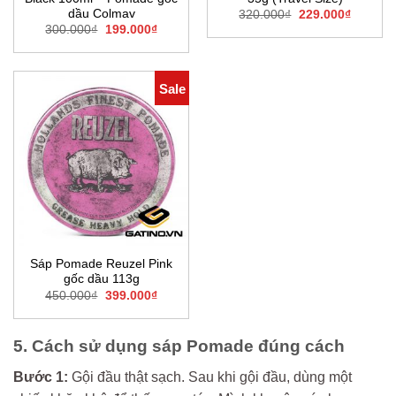
dầu Colmav
Original
Current
320.000
₫
229.000
₫
price
price
Original
Current
300.000
₫
199.000
₫
was:
is:
price
price
320.000₫.
229.000
was:
is:
300.000₫.
199.000₫.
Sale
Sáp Pomade Reuzel Pink
gốc dầu 113g
Original
Current
450.000
₫
399.000
₫
price
price
was:
is:
450.000₫.
399.000₫.
5. Cách sử dụng sáp Pomade đúng cách
Bước 1:
Gội đầu thật sạch. Sau khi gội đầu, dùng một