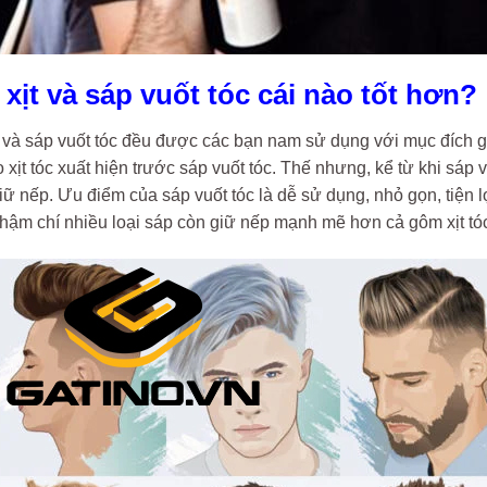
 xịt và sáp vuốt tóc cái nào tốt hơn?
 và sáp vuốt tóc đều được các bạn nam sử dụng với mục đích giữ
o xịt tóc xuất hiện trước sáp vuốt tóc. Thế nhưng, kể từ khi s
giữ nếp. Ưu điểm của sáp vuốt tóc là dễ sử dụng, nhỏ gọn, tiệ
Thậm chí nhiều loại sáp còn giữ nếp mạnh mẽ hơn cả gôm xịt t