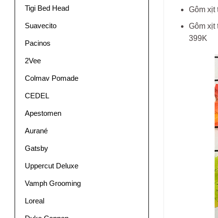
Tigi Bed Head
Gôm xịt
Suavecito
Gôm xịt 
399K
Pacinos
2Vee
Colmav Pomade
CEDEL
Apestomen
Aurané
Gatsby
Uppercut Deluxe
Vamph Grooming
Loreal