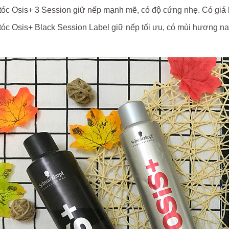
 tóc Osis+ 3 Session giữ nếp mạnh mẽ, có độ cứng nhẹ. Có giá
tóc Osis+ Black Session Label giữ nếp tối ưu, có mùi hương n