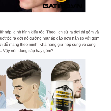
 nếp, định hình kiểu tóc. Theo lịch sử ra đời thì gôm và
áp vuốt tóc ra đời nó dường như áp đảo hơn hẳn so với gôm
n lợi dễ mang theo mình. Khả năng giữ nếp cũng vô cùng
óc. Vậy nên dùng sáp hay gôm?