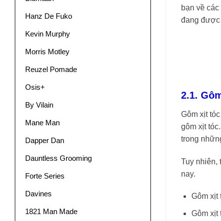
bạn về các
Hanz De Fuko
đang được 
Kevin Murphy
Morris Motley
Reuzel Pomade
Osis+
2.1. Gôm
By Vilain
Gôm xịt tóc
Mane Man
gôm xịt tóc
trong những
Dapper Dan
Dauntless Grooming
Tuy nhiên,
nay.
Forte Series
Davines
Gôm xịt 
1821 Man Made
Gôm xịt 