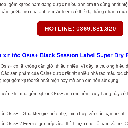
 loại gôm xịt tóc nam đang được nhiều anh em tin dùng nhất h
bán tại Gatino nha anh em. Anh em có thể đặt hàng nhanh qua 
HOTLINE: 0369.881.820
 xịt tóc Osis+ Black Session Label Super Dry 
 Osis+ có lẽ không cần giới thiệu nhiều. Vì đây là thương hiệu 
. Các sản phẩm của Osis+ được rất rất nhiều nhà tạo mẫu tóc chu
 loại gôm xịt tóc tốt nhất hiện nay mà anh em nên sử dụng.
 trước khi mua gôm xịt tóc Osis+ anh em nên lưu ý hãng này có
tóc Osis+ 1 Sparkler giữ nếp nhẹ, thích hợp với các bạn nữ nh
tóc Osis+ 2 Freeze giữ nếp vừa, thích hợp cho cả nam và nữ. 