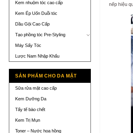
Kem nhuộm tóc cao cấp
nếp hiệu qu
Kem Ép Uốn Duỗi tóc
Dầu Gội Cao Cấp
Tạo phồng tóc Pre-Styling
Máy Sấy Tóc
Lược Nam Nhập Khẩu
SẢN PHẨM CHO DA MẶT
Sữa rửa mặt cao cấp
Kem Dưỡng Da
Tẩy tế bào chết
Kem Trị Mụn
Toner – Nước hoa hồng