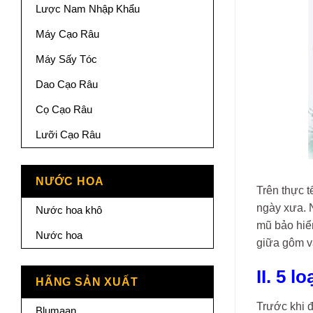
Lược Nam Nhập Khẩu
Máy Cạo Râu
Máy Sấy Tóc
Dao Cạo Râu
Cọ Cạo Râu
Lưỡi Cạo Râu
NƯỚC HOA
Trên thực t
ngày xưa. N
Nước hoa khô
mũ bảo hiểm
Nước hoa
giữa gôm v
II. 5 
HÃNG SẢN XUẤT
Trước khi 
Blumaan