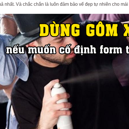
ả nhất. Và chắc chắn là luôn đảm bảo vể đẹp tự nhiên cho mái 