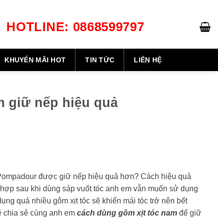
HOTLINE: 0868599797
GIỎ HÀNG /
0
₫
KHUYẾN MÃI HOT
TIN TỨC
LIÊN HỆ
m giữ nếp hiệu quả
ay Pompadour được giữ nếp hiệu quả hơn? Cách hiệu quả
g hợp sau khi dùng sáp vuốt tóc anh em vẫn muốn sử dụng
ụng quá nhiều gôm xịt tóc sẽ khiến mái tóc trở nên bết
sẽ chia sẻ cùng anh em
cách dùng gôm xịt tóc nam
để giữ