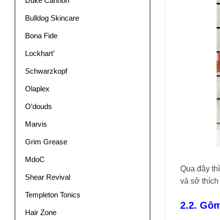
Duke Cannon
Bulldog Skincare
Bona Fide
Lockhart’
Schwarzkopf
Olaplex
O’douds
Marvis
Grim Grease
MdoC
Qua đây th
Shear Revival
và sở thích
Templeton Tonics
2.2. Gô
Hair Zone