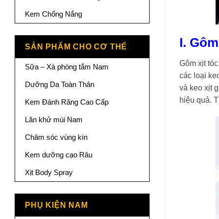
Kem Chống Nắng
I. Gôm
SẢN PHẨM CHO CƠ THỂ
Gôm xịt tóc
Sữa – Xà phòng tắm Nam
các loại ke
Dưỡng Da Toàn Thân
và keo xịt 
hiệu quả. 
Kem Đánh Răng Cao Cấp
Lăn khử mùi Nam
Chăm sóc vùng kín
Kem dưỡng cạo Râu
Xịt Body Spray
PHỤ KIỆN NAM