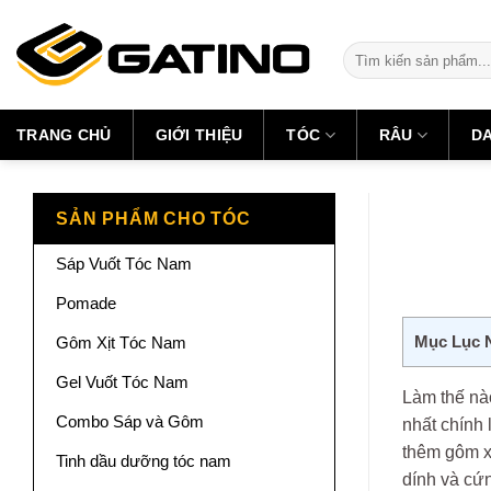
Skip
to
Tìm
content
kiếm:
TRANG CHỦ
GIỚI THIỆU
TÓC
RÂU
D
SẢN PHẨM CHO TÓC
Sáp Vuốt Tóc Nam
Pomade
Mục Lục 
Gôm Xịt Tóc Nam
Gel Vuốt Tóc Nam
Làm thế nà
Combo Sáp và Gôm
nhất chính
thêm gôm xị
Tinh dầu dưỡng tóc nam
dính và cứ