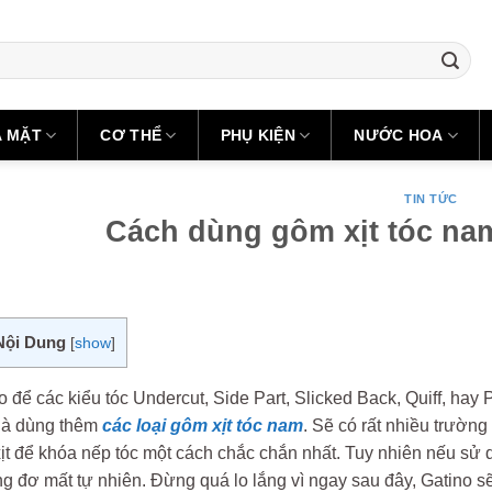
A MẶT
CƠ THỂ
PHỤ KIỆN
NƯỚC HOA
TIN TỨC
Cách dùng gôm xịt tóc na
Nội Dung
[
show
]
o để các kiểu tóc Undercut, Side Part, Slicked Back, Quiff, h
 là dùng thêm
các loại gôm xịt tóc nam
. Sẽ có rất nhiều trườn
t để khóa nếp tóc một cách chắc chắn nhất. Tuy nhiên nếu sử d
ng đơ mất tự nhiên. Đừng quá lo lắng vì ngay sau đây, Gatino 