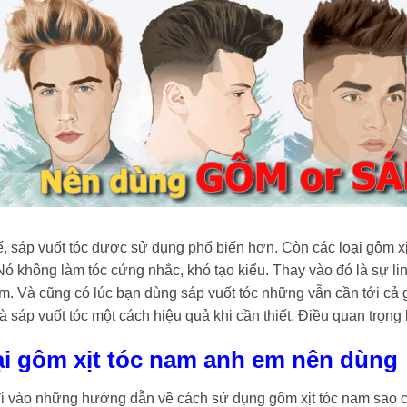
ế, sáp vuốt tóc được sử dụng phổ biến hơn. Còn các loại gôm xịt
ó không làm tóc cứng nhắc, khó tạo kiểu. Thay vào đó là sự linh 
. Và cũng có lúc bạn dùng sáp vuốt tóc những vẫn cần tới cả gô
à sáp vuốt tóc một cách hiệu quả khi cần thiết. Điều quan trọ
loại gôm xịt tóc nam anh em nên dùng
đi vào những hướng dẫn về cách sử dụng gôm xịt tóc nam sao c