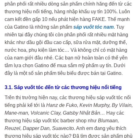
phân phối rất nhiều dòng sản phẩm chính hãng đến từ các
thương hiệu nổi tiếng, hàng nhập khẩu uy tín 100%. Luôn
cam kết đền gấp 10 nếu phát hiện hàng FAKE. Thế mạnh
của Gatino là những sản phẩm
sáp vuốt tóc nam
. Tuy
nhiên tại đây chúng tôi còn phân phối rất nhiều mặt hàng
khác như dầu gội đầu cao cấp, sữa rửa mặt, dưỡng thể,
nước hoa, phụ kiện làm tóc… Và không chỉ có mặt hàng
của nam giới đâu nhé. Các bạn nữ hoàn toàn có thể yên
tâm lựa chọn Gatino để mua sắm mỹ phẩm uy tín. Dưới
đây là một số sản phẩm tiêu biểu được bán tại Gatino.
3.1. Sáp vuốt tóc đến từ các thương hiệu nổi tiếng
Trên thị trường hiện nay, các thương hiệu sáp vuốt tóc nổi
tiếng phải kể tới là
Hanz de Fuko, Kevin Murphy, By Vilain,
Mane-man, Volcanic Clay, Gatsby Nhật Bản…
Hay các
thương hiệu sáp vuốt tóc barber shop như
Blumaan,
Reuzel, Dapper Dan, Suavecito
. Anh em đang yêu thích
thương hiệu sáp vuốt tóc nào? Đã tìm được sản phẩm phù