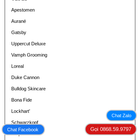
Apestomen
Aurané
Gatsby
Uppercut Deluxe
Vamph Grooming
Loreal
Duke Cannon
Bulldog Skincare
Bona Fide
Lockhart’
Chat Zalo
Schwarzkopf
Gọi 0868.59.9797
Chat Facebook
Olaplex