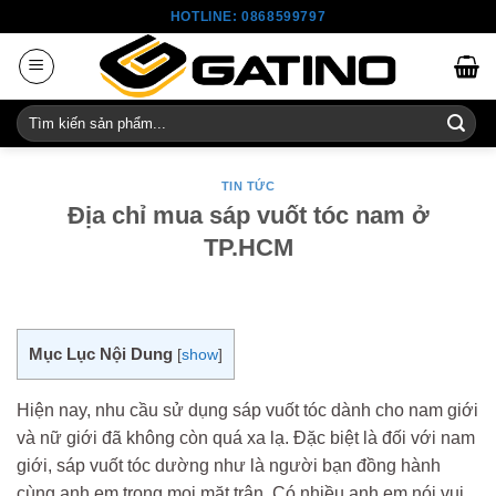
Skip
HOTLINE: 0868599797
to
content
Tìm
kiếm:
TIN TỨC
Địa chỉ mua sáp vuốt tóc nam ở
TP.HCM
Mục Lục Nội Dung
[
show
]
Hiện nay, nhu cầu sử dụng sáp vuốt tóc dành cho nam giới
và nữ giới đã không còn quá xa lạ. Đặc biệt là đối với nam
giới, sáp vuốt tóc dường như là người bạn đồng hành
cùng anh em trong mọi mặt trận. Có nhiều anh em nói vui