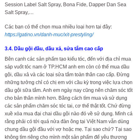
Session Label Salt Spray, Bona Fide, Dapper Dan Sea
Salt Spray,…
Các bạn có thể chọn mua nhiều loại hơn tại đây:
https://gatino.vn/danh-muc/xit-prestyling/
3.4. Dầu gội đầu, dầu xả, sửa tắm cao cấp
Bên cạnh các sản phẩm tạo kiểu tóc, đến với địa chỉ mua
sáp vuốt tóc nam ở TP.HCM anh em còn có thể mua dầu
gội, dầu xả và các loại sửa tắm toàn thân cao cấp. Đừng
những tưởng chỉ có chị em với cầu kỳ trong việc lựa chọn
dầu gội sữa tắm. Anh em ngày nay cũng nên chăm sóc tốt
cho bản thân mình hơn. Bằng cách tìm mua và sử dụng
các sản phẩm chăm sóc tóc tai, cơ thể thật tốt. Chứ đừng
xuề xòa mua đại chai dầu gội nào đó về sử dụng. Mình cá
rằng phải có tới quá nửa đàn ông tại Việt Nam vẫn dùng
chung dầu gội đầu với vợ hoặc mẹ. Tại sao chứ? Tại sao
không tìm riêng cho mình một sản phẩm để yêu thương