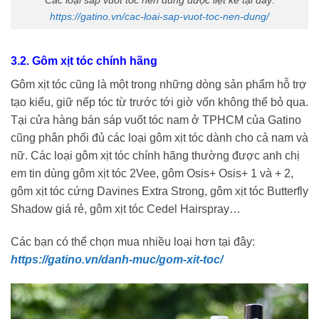
Các loại sáp vuốt tóc nên dùng được liệt kê tại đây:
https://gatino.vn/cac-loai-sap-vuot-toc-nen-dung/
3.2. Gôm xịt tóc chính hãng
Gôm xịt tóc cũng là một trong những dòng sản phẩm hỗ trợ
tạo kiểu, giữ nếp tóc từ trước tới giờ vốn không thể bỏ qua.
Tại cửa hàng bán sáp vuốt tóc nam ở TPHCM của Gatino
cũng phân phối đủ các loại gôm xịt tóc dành cho cả nam và
nữ. Các loại gôm xịt tóc chính hãng thường được anh chị
em tin dùng gôm xịt tóc 2Vee, gôm Osis+ Osis+ 1 và + 2,
gôm xịt tóc cứng Davines Extra Strong, gôm xịt tóc Butterfly
Shadow giá rẻ, gôm xịt tóc Cedel Hairspray…
Các bạn có thể chọn mua nhiều loại hơn tại đây:
https://gatino.vn/danh-muc/gom-xit-toc/