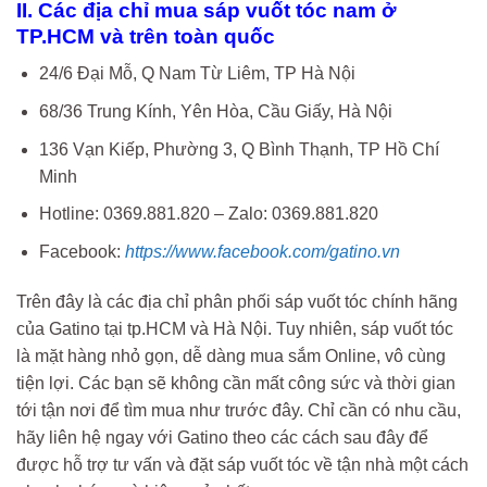
II. Các địa chỉ mua sáp vuốt tóc nam ở
TP.HCM và trên toàn quốc
24/6 Đại Mỗ, Q Nam Từ Liêm, TP Hà Nội
68/36 Trung Kính, Yên Hòa, Cầu Giấy, Hà Nội
136 Vạn Kiếp, Phường 3, Q Bình Thạnh, TP Hồ Chí
Minh
Hotline: 0369.881.820 – Zalo: 0369.881.820
Facebook:
https://www.facebook.com/gatino.vn
Trên đây là các địa chỉ phân phối sáp vuốt tóc chính hãng
của Gatino tại tp.HCM và Hà Nội. Tuy nhiên, sáp vuốt tóc
là mặt hàng nhỏ gọn, dễ dàng mua sắm Online, vô cùng
tiện lợi. Các bạn sẽ không cần mất công sức và thời gian
tới tận nơi để tìm mua như trước đây. Chỉ cần có nhu cầu,
hãy liên hệ ngay với Gatino theo các cách sau đây để
được hỗ trợ tư vấn và đặt sáp vuốt tóc về tận nhà một cách