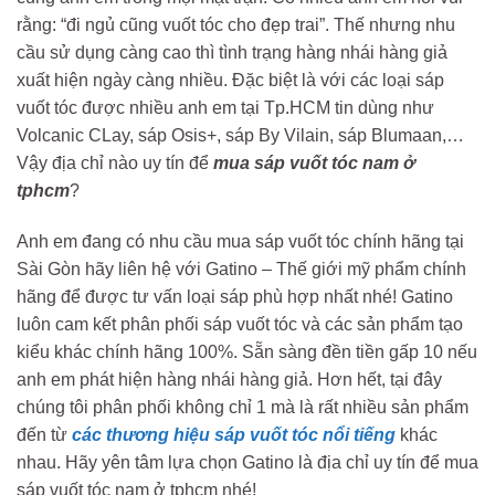
rằng: “đi ngủ cũng vuốt tóc cho đẹp trai”. Thế nhưng nhu
cầu sử dụng càng cao thì tình trạng hàng nhái hàng giả
xuất hiện ngày càng nhiều. Đặc biệt là với các loại sáp
vuốt tóc được nhiều anh em tại Tp.HCM tin dùng như
Volcanic CLay, sáp Osis+, sáp By Vilain, sáp Blumaan,…
Vậy địa chỉ nào uy tín để
mua sáp vuốt tóc nam ở
tphcm
?
Anh em đang có nhu cầu mua sáp vuốt tóc chính hãng tại
Sài Gòn hãy liên hệ với Gatino – Thế giới mỹ phẩm chính
hãng để được tư vấn loại sáp phù hợp nhất nhé! Gatino
luôn cam kết phân phối sáp vuốt tóc và các sản phẩm tạo
kiểu khác chính hãng 100%. Sẵn sàng đền tiền gấp 10 nếu
anh em phát hiện hàng nhái hàng giả. Hơn hết, tại đây
chúng tôi phân phối không chỉ 1 mà là rất nhiều sản phẩm
đến từ
các thương hiệu sáp vuốt tóc nổi tiếng
khác
nhau. Hãy yên tâm lựa chọn Gatino là địa chỉ uy tín để mua
sáp vuốt tóc nam ở tphcm nhé!