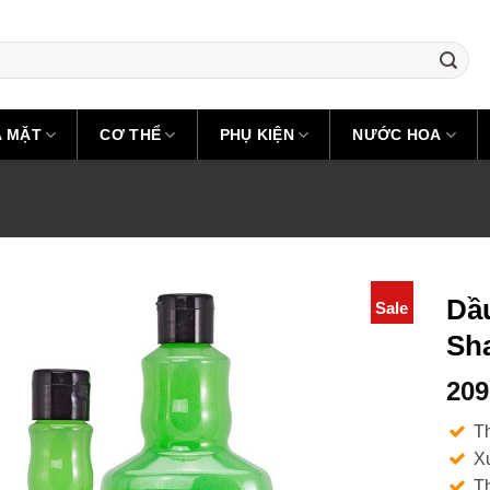
A MẶT
CƠ THỂ
PHỤ KIỆN
NƯỚC HOA
Dầ
Sale
Sh
209
T
Xu
Th