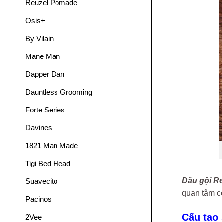
Reuzel Pomade
Osis+
By Vilain
Mane Man
Dapper Dan
Dauntless Grooming
Forte Series
Davines
1821 Man Made
Tigi Bed Head
Dầu gội R
Suavecito
quan tâm c
Pacinos
Cấu tạo
2Vee