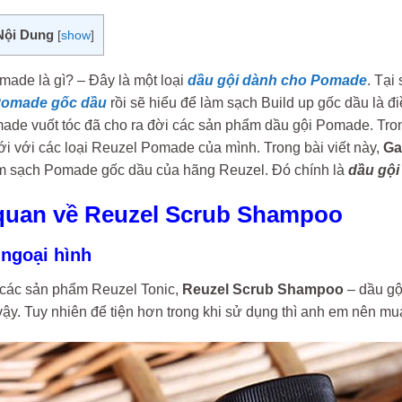
Nội Dung
[
show
]
made là gì? – Đây là một loại
dầu gội dành cho Pomade
. Tại
omade gốc dầu
rồi sẽ hiểu để làm sạch Build up gốc dầu là 
made vuốt tóc đã cho ra đời các sản phẩm dầu gội Pomade. Tro
ới với các loại Reuzel Pomade của mình. Trong bài viết này,
Ga
m sạch Pomade gốc dầu của hãng Reuzel. Đó chính là
dầu gộ
quan về Reuzel Scrub Shampoo
 ngoại hình
các sản phẩm Reuzel Tonic,
Reuzel Scrub Shampoo
– dầu gộ
vậy. Tuy nhiên để tiện hơn trong khi sử dụng thì anh em nên mu