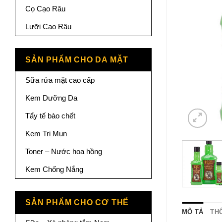
Cọ Cạo Râu
Lưỡi Cạo Râu
SẢN PHẨM CHO DA MẶT
Sữa rửa mặt cao cấp
Kem Dưỡng Da
Tẩy tế bào chết
Kem Trị Mụn
Toner – Nước hoa hồng
Kem Chống Nắng
SẢN PHẨM CHO CƠ THỂ
MÔ TẢ
TH