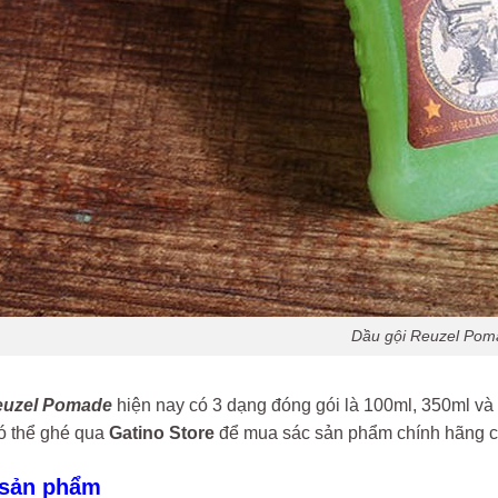
Dầu gội Reuzel Pom
euzel Pomade
hiện nay có 3 dạng đóng gói là 100ml, 350ml và 
ó thể ghé qua
Gatino Store
để mua sác sản phẩm chính hãng 
 sản phẩm