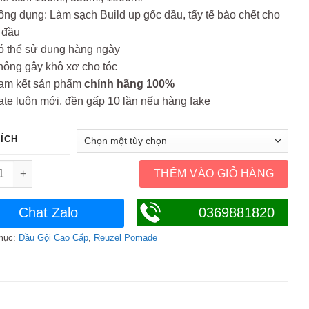
đến
ng dụng: Làm sạch Build up gốc dầu, tẩy tế bào chết cho
550.000₫
 đầu
ó thể sử dụng hàng ngày
ông gây khô xơ cho tóc
am kết sản phẩm
chính hãng 100%
te luôn mới, đền gấp 10 lần nếu hàng fake
TÍCH
ội Pomade Reuzel Scrub Shampoo 100ml 350ml 1000ml số lượng
THÊM VÀO GIỎ HÀNG
Chat Zalo
0369881820
mục:
Dầu Gội Cao Cấp
,
Reuzel Pomade