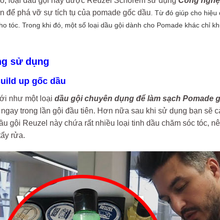
ó, loại dầu gội này được Reuzel Schorem sử dụng
Công nghệ 
ên để phá vỡ sự tích tụ của pomade gốc dầu
. Từ đó giúp cho hiệu
ho tóc. Trong khi đó, một số loại dầu gội dành cho Pomade khác chỉ k
.
ng sử dụng
uild up gốc dầu
ới như một loại
dầu gội chuyên dụng để làm sạch Pomade gố
g ngay trong lần gội đầu tiên. Hơn nữa sau khi sử dụng bạn sẽ 
u gội Reuzel này chứa rất nhiều loại tinh dầu chăm sóc tóc, n
tẩy rửa.