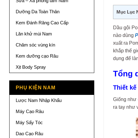
Sữa – Xà phòng tắm Nam
Dưỡng Da Toàn Thân
Mục Lục 
Kem Đánh Răng Cao Cấp
Dầu gội Po
Lăn khử mùi Nam
nào dùng
P
xuất ra Po
Chăm sóc vùng kín
khắp thế gi
Kem dưỡng cạo Râu
dụng để là
Xịt Body Spray
Tổng 
Thiết kế
PHỤ KIỆN NAM
Giống như 
Lược Nam Nhập Khẩu
ra tay như 
Máy Cạo Râu
Máy Sấy Tóc
Dao Cạo Râu