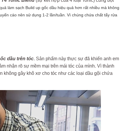
T4 Tonic Blend
(sự kết hợp của 4 loại Tonic) cùng bột
 quả làm sạch Build up gốc dầu hiệu quả hơn rất nhiều mà không
huyến cáo nên sử dụng 1-2 lần/tuần. Vì chúng chứa chất tẩy rửa
c dầu trên tóc
. Sản phẩm này thực sự đã khiến anh em
cảm nhận rõ sự mềm mại trên mái tóc của mình. Vì thành
ên không gây khô xơ cho tóc như các loại dầu gội chứa