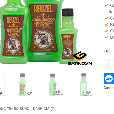
Cô
da
C
Kh
C
Da
THỂ 
Dầu g
Danh 
ÔNG TIN BỔ SUNG
ĐÁNH GIÁ (0)