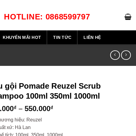
HOTLINE: 0868599797
GIỎ HÀNG /
0
₫
KHUYẾN MÃI HOT
TIN TỨC
LIÊN HỆ
u gội Pomade Reuzel Scrub
ampoo 100ml 350ml 1000ml
Khoảng
.000
–
550.000
₫
₫
giá:
hương hiệu: Reuzel
từ
ất xứ: Hà Lan
209.000₫
ể tích: 100ml, 350ml, 1000ml