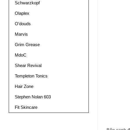
Schwarzkopf
Olaplex
O’douds
Marvis
Grim Grease
MdoC
Shear Revival
Templeton Tonics
Hair Zone
Stephen Nolan 603
Fit Skincare