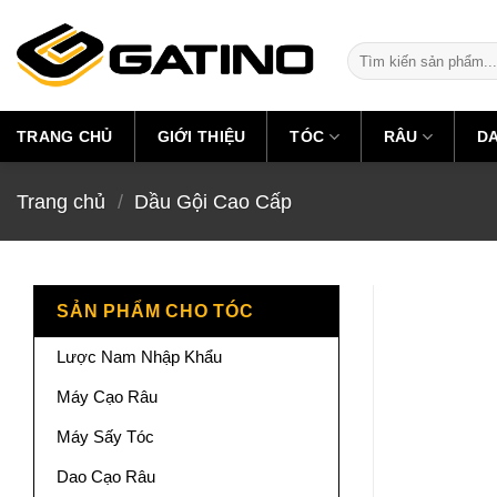
Skip
to
Tìm
content
kiếm:
TRANG CHỦ
GIỚI THIỆU
TÓC
RÂU
D
Trang chủ
/
Dầu Gội Cao Cấp
SẢN PHẨM CHO TÓC
Lược Nam Nhập Khẩu
Máy Cạo Râu
Máy Sấy Tóc
Dao Cạo Râu