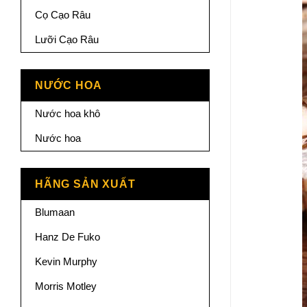
Cọ Cạo Râu
Lưỡi Cạo Râu
NƯỚC HOA
Nước hoa khô
Nước hoa
HÃNG SẢN XUẤT
Blumaan
Hanz De Fuko
Kevin Murphy
Morris Motley