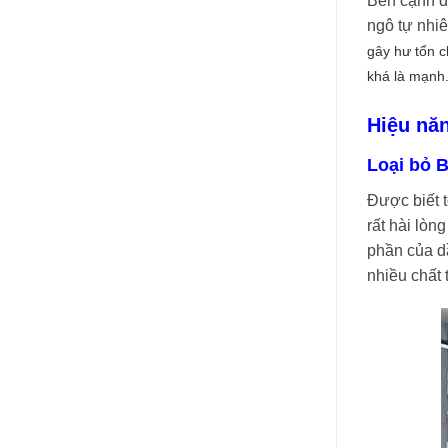
Bên cạnh đ
ngô tự nhi
gây hư tổn c
khá là mạnh
Hiệu nă
Loại bỏ B
Được biết t
rất hài lòn
phần của dầ
nhiều chất 