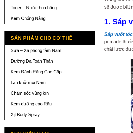
sẽ được bật 
Toner – Nước hoa hồng
Kem Chống Nắng
1. Sáp 
Sáp vuốt tó
SẢN PHẨM CHO CƠ THỂ
pomade thường
chải lược đư
Sữa – Xà phòng tắm Nam
Dưỡng Da Toàn Thân
Kem Đánh Răng Cao Cấp
Lăn khử mùi Nam
Chăm sóc vùng kín
Kem dưỡng cạo Râu
Xịt Body Spray