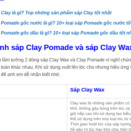
 Clay là gì? Top những sản phẩm sáp Clay tốt nhất
 Pomade gốc nước là gì? 10+ loại sáp Pomade gốc nước tố
 Pomade gốc dầu là gì? 10+ loại sáp Pomade gốc dầu tốt n
ánh sáp Clay Pomade và sáp Clay Wa
 lầm tưởng 2 dòng sáp Clay Wax và Clay Pomade vì nghĩ chún
 toàn khác nhau. Khi sử dụng vuốt lên tóc cho nhưng hiệu ứng
 để anh em dễ nhận biết nhé:
Sáp Clay Wax
Clay wax là những sản phẩm có 
khô, không gây bóng trên tóc và
giữ nếp cao khi sử dụng tạo kiể
thể sử dụng trên mọi loại tóc từ
Thời gian hold tóc của sáp tương
hề gây rít tóc hay khó chịu trên t