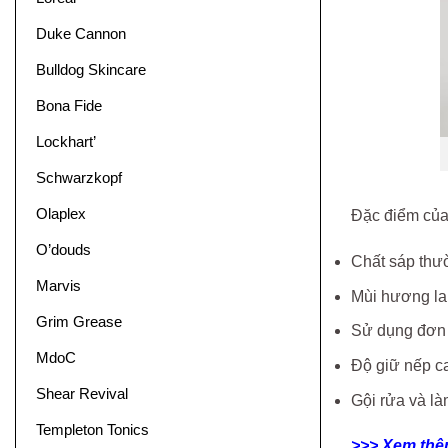
Duke Cannon
Bulldog Skincare
Bona Fide
Lockhart’
Schwarzkopf
Olaplex
Đặc điểm của
O’douds
Chất sáp thư
Marvis
Mùi hương la
Grim Grease
Sử dụng đơn 
MdoC
Độ giữ nếp ca
Shear Revival
Gội rửa và là
Templeton Tonics
>>> Xem thê