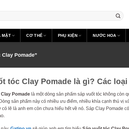
A MẶT
CƠ THỂ
PHỤ KIỆN
NƯỚC HOA
c Clay Pomade”
t tóc Clay Pomade là gì? Các loại
Clay Pomade
là một dòng sản phấm sáp vuốt tóc không còn q
 Dòng sản phẩm này có nhiều ưu điểm, nhiều khía cạnh thú vị và
 có lẽ là anh em còn chưa hiểu hết về nó. Sáp Clay Pomade có 
ao.
t này,
Gatino.vn
sẽ giúp anh em tìm hiểu
Sáp vuốt tóc Clay Po