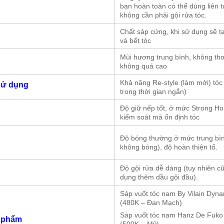
bạn hoàn toàn có thể dùng liên 
không cần phải gội rửa tóc.
Chất sáp cứng, khi sử dụng sẽ tạ
và bết tóc
Mùi hương trung bình, không thơ
không quá cao
Khả năng Re-style (làm mới) tóc 
sử dụng
trong thời gian ngắn)
Độ giữ nếp tốt, ở mức Strong Ho
kiểm soát mà ổn định tóc
Độ bóng thường ở mức trung bìn
không bóng), độ hoàn thiện tố.
Độ gội rửa dễ dàng (tuy nhiên c
dụng thêm dầu gội đầu).
Sáp vuốt tóc nam By Vilain Dyna
(480K – Đan Mạch)
Sáp vuốt tóc nam Hanz De Fuko
n phẩm