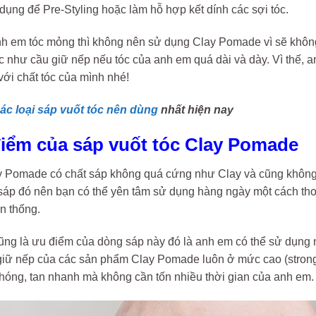
ụng để Pre-Styling hoặc làm hỗ hợp kết dính các sợi tóc.
h em tóc mỏng thì không nên sử dụng Clay Pomade vì sẽ không
như cầu giữ nếp nếu tóc của anh em quá dài và dày. Vì thế, anh
ới chất tóc của mình nhé!
ác loại sáp vuốt tóc nên dùng
nhất hiện nay
điểm của sáp vuốt tóc Clay Pomade
y Pomade có chất sáp không quá cứng như Clay và cũng khôn
 sáp đó nên bạn có thể yên tâm sử dụng hàng ngày một cách thoải
n thống.
ng là ưu điểm của dòng sáp này đó là anh em có thể sử dụng 
ữ nếp của các sản phẩm Clay Pomade luôn ở mức cao (strong or
hóng, tan nhanh mà không cần tốn nhiều thời gian của anh em.