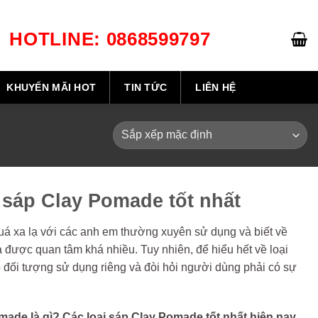
HOTLINE: 0868599797
GIỎ HÀNG /
0
₫
KHUYẾN MÃI HOT
TIN TỨC
LIÊN HỆ
 sáp Clay Pomade tốt nhất
uá xa lạ với các anh em thường xuyên sử dụng và biết về
 được quan tâm khá nhiều. Tuy nhiên, để hiểu hết về loại
đối tượng sử dụng riêng và đòi hỏi người dùng phải có sự
made là gì? Các loại sáp Clay Pomade tốt nhất hiện nay