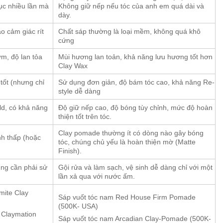
tục nhiều lần mà
Không giữ nếp nếu tóc của anh em quá dài và
dày.
o cảm giác rít
Chất sáp thường là loại mềm, không quá khô
cứng
m, độ lan tỏa
Mùi hương lan toản, khả năng lưu hương tốt hơn
Clay Wax
tốt (nhưng chỉ
Sử dụng đơn giản, độ bám tóc cao, khả năng Re-
style dễ dàng
ld, có khả năng
Độ giữ nếp cao, độ bóng tùy chỉnh, mức độ hoàn
thiện tốt trên tóc.
Clay pomade thường ít có dòng nào gây bóng
h thấp (hoặc
tóc, chúng chủ yếu là hoàn thiện mờ (Matte
Finish).
ũng cần phải sử
Gội rửa và làm sạch, vệ sinh dễ dàng chỉ với một
lần xả qua với nước ấm.
mite Clay
Sáp vuốt tóc nam Red House Firm Pomade
(500K- USA)
 Claymation
Sáp vuốt tóc nam Arcadian Clay-Pomade (500K-