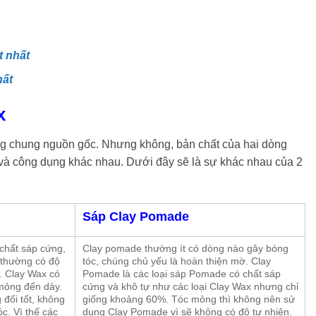
t nhất
hất
x
g chung nguồn gốc. Nhưng không, bản chất của hai dòng
 và công dụng khác nhau. Dưới đây sẽ là sự khác nhau của 2
Sáp Clay Pomade
chất sáp cứng,
Clay pomade thường ít có dòng nào gây bóng
 thường có độ
tóc, chúng chủ yếu là hoàn thiện mờ. Clay
u. Clay Wax có
Pomade là các loại sáp Pomade có chất sáp
 mỏng đến dày.
cứng và khô tự như các loại Clay Wax nhưng chỉ
 đối tốt, không
giống khoảng 60%. Tóc mỏng thì không nên sử
óc. Vì thế các
dụng Clay Pomade vì sẽ không có độ tự nhiên.