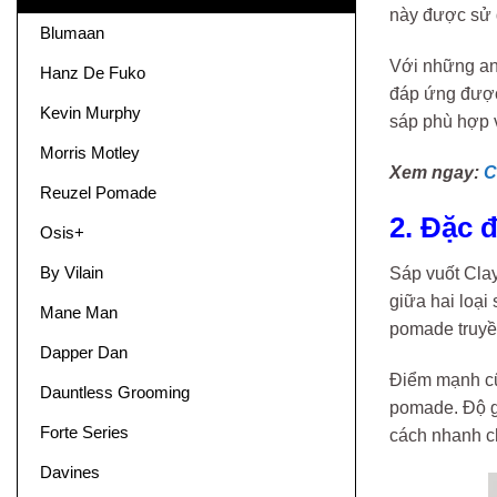
này được sử d
Blumaan
Với những an
Hanz De Fuko
đáp ứng được 
Kevin Murphy
sáp phù hợp v
Morris Motley
Xem ngay:
C
Reuzel Pomade
2. Đặc 
Osis+
By Vilain
Sáp vuốt Cla
giữa hai loại
Mane Man
pomade truyề
Dapper Dan
Điểm mạnh cũ
Dauntless Grooming
pomade. Độ gi
Forte Series
cách nhanh c
Davines