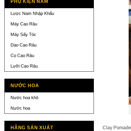
PHỤ KIỆN NAM
Lược Nam Nhập Khẩu
Máy Cạo Râu
Máy Sấy Tóc
Dao Cạo Râu
Cọ Cạo Râu
Lưỡi Cạo Râu
NƯỚC HOA
Nước hoa khô
Nước hoa
HÃNG SẢN XUẤT
Clay Pomade 