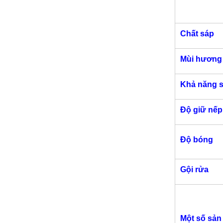
Chất sáp
Mùi hương
Khả năng 
Độ giữ nếp
Độ bóng
Gội rửa
Một số sả