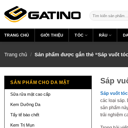
Skip
to
Tìm
content
kiếm:
TRANG CHỦ
GIỚI THIỆU
TÓC
RÂU
D
Trang chủ
/
Sản phẩm được gắn thẻ “Sáp vuốt tó
Sáp vuố
SẢN PHẨM CHO DA MẶT
Sáp vuốt tóc
Sữa rửa mặt cao cấp
các loại sáp.
Kem Dưỡng Da
sản phẩm này
trải nghiệm c
Tẩy tế bào chết
Kem Trị Mụn
Trong bài viế